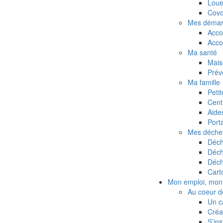
Loue
Covo
Mes démar
Acco
Acc
Ma santé
Mais
Prév
Ma famille
Peti
Cent
Aides
Port
Mes déche
Déch
Déch
Déch
Cart
Mon emploi, mon 
Au coeur de
Un c
Créa
S’ins