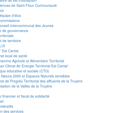
adre de vie d’exception
tences de Saint-Flour Communauté
ce
équipe d’élus
commissions
onseil Intercommunal des Jeunes
e de gouvernance
rritoriale
t de territoire
LUI
 Est Cantal
rat local de santé
ramme Agricole et Alimentaire Territorial
an Climat Air Energie Territorial Est Cantal
tique éducative et sociale (CTG)
s Natura 2000 et Espaces Naturels sensibles
at de Progrès Territorial des affluents de la Truyère
isation de la Vallée de la Truyère
 financier et fiscal de solidarité
et
istratifs
on des services