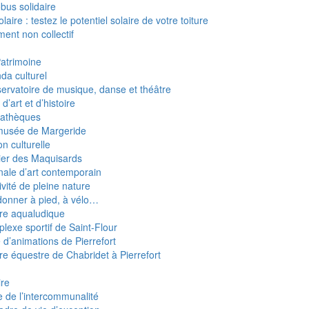
obus solidaire
laire : testez le potentiel solaire de votre toiture
ent non collectif
Patrimoine
da culturel
ervatoire de musique, danse et théâtre
d’art et d’histoire
athèques
usée de Margeride
n culturelle
ier des Maquisards
nale d’art contemporain
ivité de pleine nature
onner à pied, à vélo…
re aqualudique
lexe sportif de Saint-Flour
e d’animations de Pierrefort
re équestre de Chabridet à Pierrefort
ire
e de l’intercommunalité