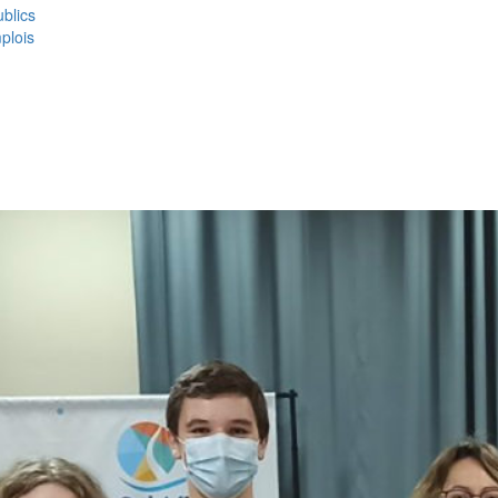
blics
plois