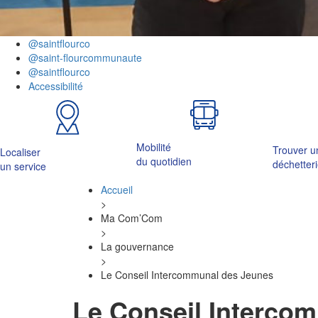
@saintflourco
@saint-flourcommunaute
@saintflourco
Accessibilité
Mobilité
Trouver u
Localiser
du quotidien
déchetter
un service
Accueil
>
Ma Com’Com
>
La gouvernance
>
Le Conseil Intercommunal des Jeunes
Le Conseil Interco