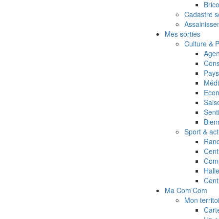
Bric
Cadastre so
Assainissem
Mes sorties
Culture & 
Agen
Cons
Pays 
Médi
Ecom
Saiso
Sent
Bien
Sport & act
Rand
Cent
Comp
Hall
Cent
Ma Com’Com
Mon territo
Cart