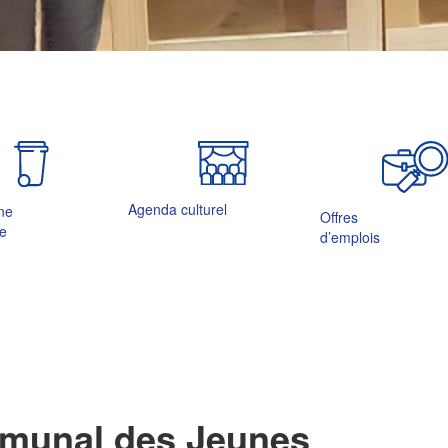
Agenda culturel
ne
Offres
ie
d’emplois
mmunal des Jeunes