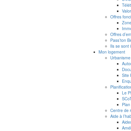
Télét
Valor
Offres fonc
Zone
Immo
Offres d’emp
Pass’ton 
Ils se sont 
Mon logement
Urbanisme
Auto
Docu
Site
Enqu
Planificatio
Le P
SCoT
Plan
Centre de r
Aide à l’hab
Aides
Amél