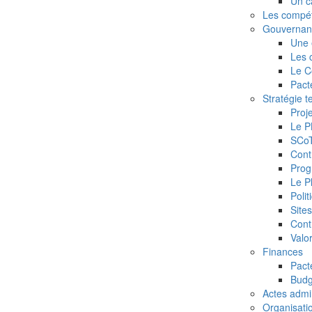
Un c
Les compé
Gouvernan
Une 
Les 
Le C
Pact
Stratégie te
Proje
Le P
SCoT
Cont
Prog
Le Pl
Poli
Site
Contr
Valor
Finances
Pacte
Budg
Actes admin
Organisati