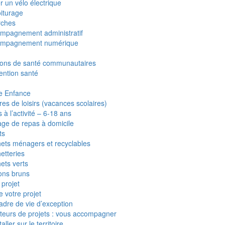
r un vélo électrique
iturage
ches
mpagnement administratif
ompagnement numérique
ons de santé communautaires
ention santé
te Enfance
res de loisirs (vacances scolaires)
 à l’activité – 6-18 ans
age de repas à domicile
ts
ets ménagers et recyclables
etteries
ets verts
ons bruns
projet
 votre projet
adre de vie d’exception
teurs de projets : vous accompagner
taller sur le territoire