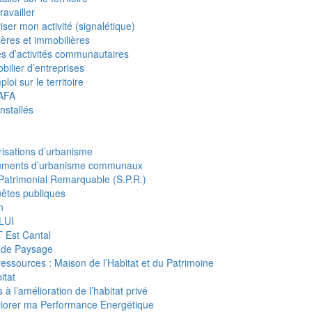
ravailler
iser mon activité (signalétique)
ières et immobilières
s d’activités communautaires
bilier d’entreprises
loi sur le territoire
BAFA
installés
risations d’urbanisme
ments d’urbanisme communaux
 Patrimonial Remarquable (S.P.R.)
êtes publiques
n
LUI
 Est Cantal
 de Paysage
essources : Maison de l’Habitat et du Patrimoine
itat
 à l’amélioration de l’habitat privé
iorer ma Performance Energétique