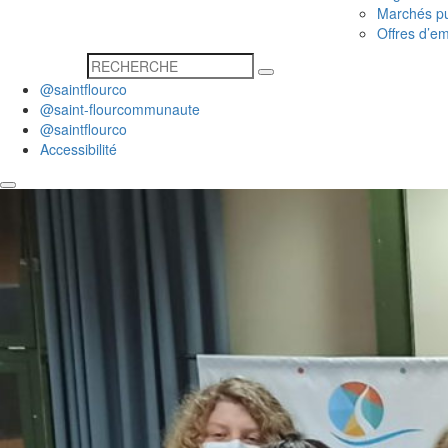
Marchés pu
Offres d’em
@saintflourco
@saint-flourcommunaute
@saintflourco
Accessibilité