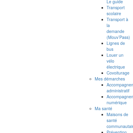
Le guide
Transport
scolaire
Transport à
la
demande
(Mouv’Pass)
Lignes de
bus
Louer un
vélo
électrique
Covoiturage
Mes démarches
Accompagne
administratif
Accompagne
numérique
Ma santé
Maisons de
santé
communautai
Prévention