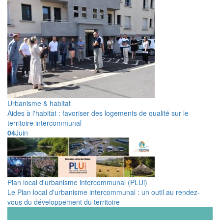
Urbanisme & habitat
Aides à l'habitat : favoriser des logements de qualité sur le
territoire intercommunal
04
Juin
Plan local d'urbanisme intercommunal (PLUi)
Le Plan local d'urbanisme intercommunal : un outil au rendez-
vous du développement du territoire