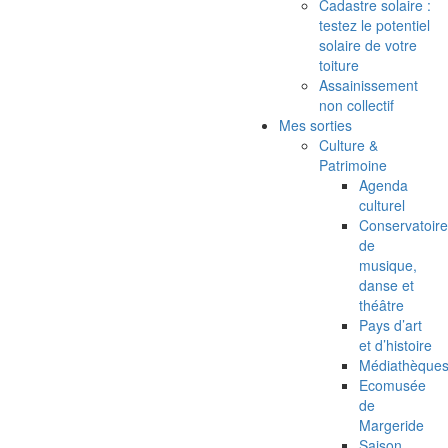
Cadastre solaire :
testez le potentiel
solaire de votre
toiture
Assainissement
non collectif
Mes sorties
Culture &
Patrimoine
Agenda
culturel
Conservatoire
de
musique,
danse et
théâtre
Pays d’art
et d’histoire
Médiathèque
Ecomusée
de
Margeride
Saison