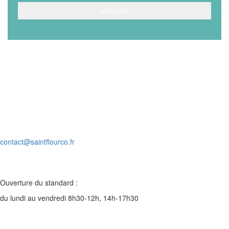
Village d’entreprises
ZA du Rozier-Coren
15100 SAINT-FLOUR
Tél. : 04 71 60 56 80
contact@saintflourco.fr
Ouverture du standard :
du lundi au vendredi 8h30-12h, 14h-17h30