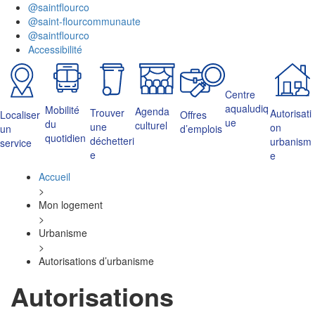
@saintflourco
@saint-flourcommunaute
@saintflourco
Accessibilité
Centre
aqualudiq
Mobilité
Agenda
Trouver
Autorisati
Localiser
Offres
ue
du
culturel
une
on
un
d’emplois
quotidien
déchetteri
urbanism
service
e
e
Accueil
>
Mon logement
>
Urbanisme
>
Autorisations d’urbanisme
Autorisations