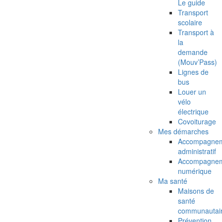
Le guide
Transport
scolaire
Transport à
la
demande
(Mouv’Pass)
Lignes de
bus
Louer un
vélo
électrique
Covoiturage
Mes démarches
Accompagne
administratif
Accompagne
numérique
Ma santé
Maisons de
santé
communautai
Prévention