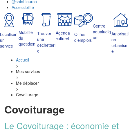
@saintflourco
Accessibilité
Centre
aqualudiq
Mobilité
Agenda
Trouver
Autorisati
Localiser
Offres
ue
du
culturel
une
on
un
d’emplois
quotidien
déchetteri
urbanism
service
e
e
Accueil
>
Mes services
>
Me déplacer
>
Covoiturage
Covoiturage
Le Covoiturage : économie et