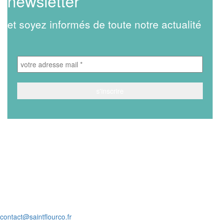
newsletter
et soyez informés de toute notre actualité
Village d’entreprises
ZA du Rozier-Coren
15100 SAINT-FLOUR
Tél. : 04 71 60 56 80
contact@saintflourco.fr