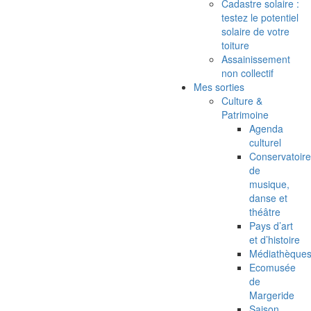
Cadastre solaire :
testez le potentiel
solaire de votre
toiture
Assainissement
non collectif
Mes sorties
Culture &
Patrimoine
Agenda
culturel
Conservatoire
de
musique,
danse et
théâtre
Pays d’art
et d’histoire
Médiathèque
Ecomusée
de
Margeride
Saison