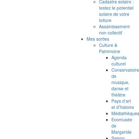
Cadastre solaire :
testez le potentiel
solaire de votre
toiture
Assainissement
non collectif
Mes sorties
Culture &
Patrimoine
Agenda
culturel
Conservatoire
de
musique,
danse et
théâtre
Pays d’art
et d’histoire
Médiathèque
Ecomusée
de
Margeride
Saison