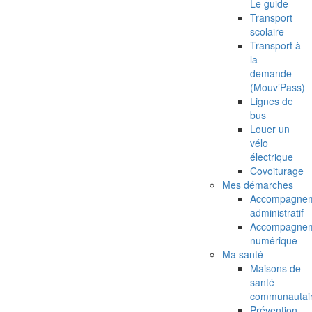
Le guide
Transport
scolaire
Transport à
la
demande
(Mouv’Pass)
Lignes de
bus
Louer un
vélo
électrique
Covoiturage
Mes démarches
Accompagne
administratif
Accompagne
numérique
Ma santé
Maisons de
santé
communautai
Prévention