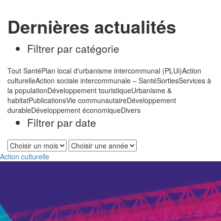
Dernières actualités
Filtrer par catégorie
Tout
Santé
Plan local d'urbanisme intercommunal (PLUi)
Action
culturelle
Action sociale intercommunale – Santé
Sorties
Services à
la population
Développement touristique
Urbanisme &
habitat
Publications
Vie communautaire
Développement
durable
Développement économique
Divers
Filtrer par date
Action culturelle