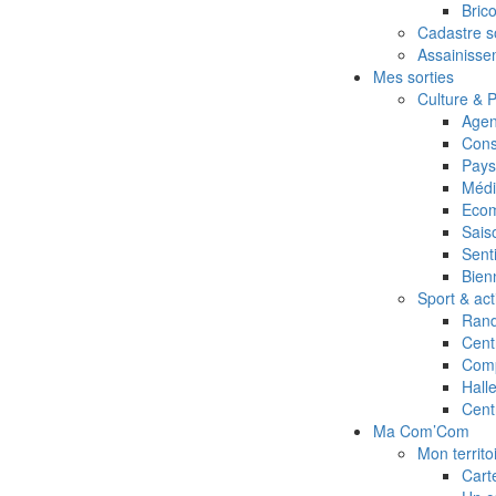
Bric
Cadastre so
Assainissem
Mes sorties
Culture & 
Agen
Cons
Pays 
Médi
Ecom
Saiso
Sent
Bien
Sport & act
Rand
Cent
Comp
Hall
Cent
Ma Com’Com
Mon territo
Cart