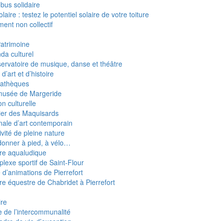
obus solidaire
laire : testez le potentiel solaire de votre toiture
ent non collectif
Patrimoine
da culturel
ervatoire de musique, danse et théâtre
d’art et d’histoire
athèques
usée de Margeride
n culturelle
ier des Maquisards
nale d’art contemporain
ivité de pleine nature
onner à pied, à vélo…
re aqualudique
lexe sportif de Saint-Flour
e d’animations de Pierrefort
re équestre de Chabridet à Pierrefort
ire
e de l’intercommunalité