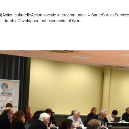
i)
Action culturelle
Action sociale intercommunale – Santé
Sorties
Service
t durable
Développement économique
Divers