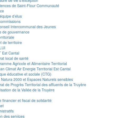
adre de vie d’exception
tences de Saint-Flour Communauté
ce
équipe d’élus
commissions
onseil Intercommunal des Jeunes
e de gouvernance
rritoriale
t de territoire
LUI
 Est Cantal
rat local de santé
ramme Agricole et Alimentaire Territorial
an Climat Air Energie Territorial Est Cantal
tique éducative et sociale (CTG)
s Natura 2000 et Espaces Naturels sensibles
at de Progrès Territorial des affluents de la Truyère
isation de la Vallée de la Truyère
 financier et fiscal de solidarité
et
istratifs
on des services