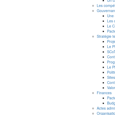
Un c
Les compé
Gouvernan
Une 
Les 
Le C
Pact
Stratégie te
Proje
Le P
SCoT
Cont
Prog
Le Pl
Poli
Site
Contr
Valor
Finances
Pacte
Budg
Actes admin
Organisati