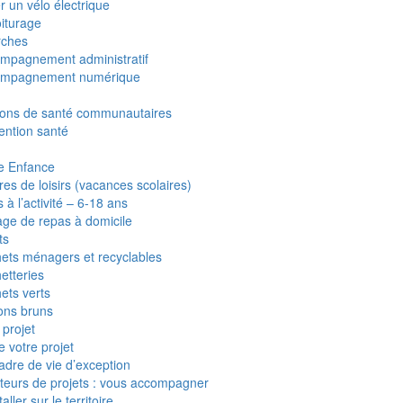
r un vélo électrique
iturage
ches
mpagnement administratif
ompagnement numérique
ons de santé communautaires
ention santé
te Enfance
res de loisirs (vacances scolaires)
 à l’activité – 6-18 ans
age de repas à domicile
ts
ets ménagers et recyclables
etteries
ets verts
ons bruns
projet
 votre projet
adre de vie d’exception
teurs de projets : vous accompagner
taller sur le territoire