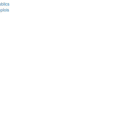
blics
plois