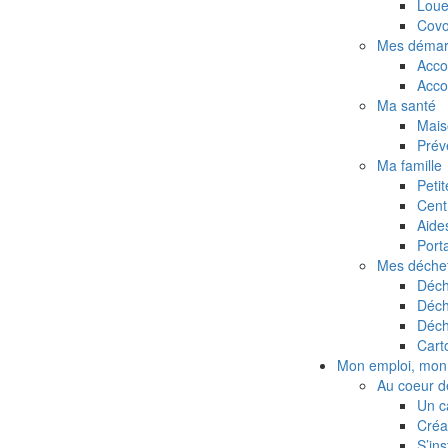
Loue
Covo
Mes démar
Acco
Acc
Ma santé
Mais
Prév
Ma famille
Peti
Cent
Aides
Port
Mes déche
Déch
Déch
Déch
Cart
Mon emploi, mon 
Au coeur de
Un c
Créa
S’ins