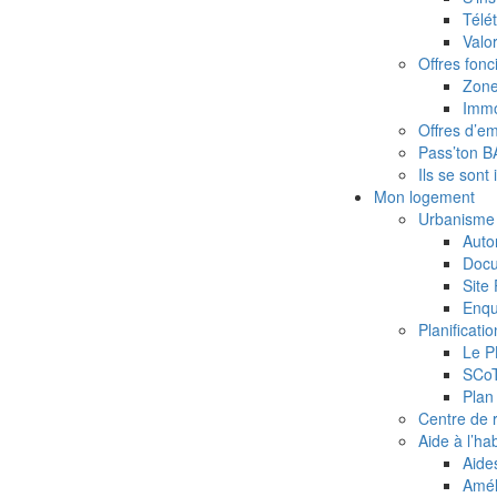
Télét
Valor
Offres fonc
Zone
Immo
Offres d’emp
Pass’ton 
Ils se sont 
Mon logement
Urbanisme
Auto
Docu
Site
Enqu
Planificatio
Le P
SCoT
Plan
Centre de r
Aide à l’hab
Aides
Amél