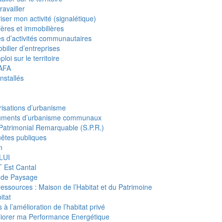
ravailler
iser mon activité (signalétique)
ières et immobilières
s d’activités communautaires
bilier d’entreprises
loi sur le territoire
BAFA
installés
risations d’urbanisme
ments d’urbanisme communaux
 Patrimonial Remarquable (S.P.R.)
êtes publiques
n
LUI
 Est Cantal
 de Paysage
essources : Maison de l’Habitat et du Patrimoine
itat
 à l’amélioration de l’habitat privé
iorer ma Performance Energétique