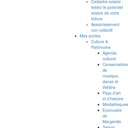
Cadastre solaire :
testez le potentiel
solaire de votre
toiture
Assainissement
non collectif
Mes sorties
Culture &
Patrimoine
Agenda
culturel
Conservatoire
de
musique,
danse et
théâtre
Pays d’art
et d’histoire
Médiathèque
Ecomusée
de
Margeride
Saison