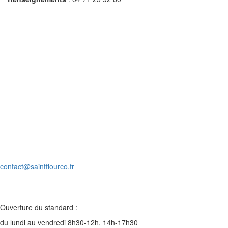
Village d’entreprises
ZA du Rozier-Coren
15100 SAINT-FLOUR
Tél. : 04 71 60 56 80
contact@saintflourco.fr
Ouverture du standard :
du lundi au vendredi 8h30-12h, 14h-17h30