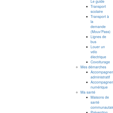
Le guide
Transport
scolaire
Transport à
la
demande
(Mouv’Pass)
Lignes de
bus
Louer un
vélo
électrique
Covoiturage
Mes démarches
Accompagne
administratif
Accompagne
numérique
Ma santé
Maisons de
santé
communautai
Prévention