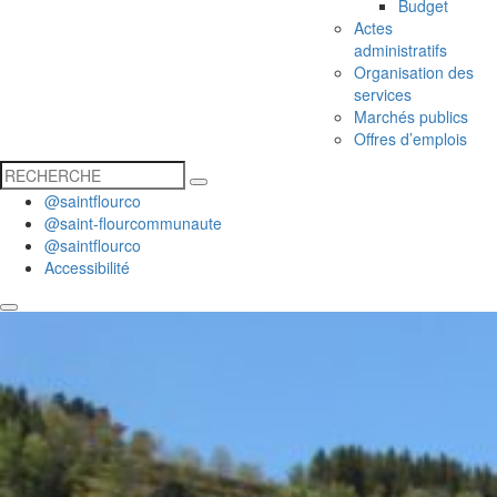
Budget
Actes
administratifs
Organisation des
services
Marchés publics
Offres d’emplois
@saintflourco
@saint-flourcommunaute
@saintflourco
Accessibilité