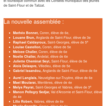
et touristique commun avec les Conseils municipaux des jeunes
de Saint-Flour et de Talizat.
La nouvelle assemblée :
Mathéo Bonnet,
Coren, élève de 6e,
Louane Brun,
Anglards de Saint-Flour, élève de 3e
e
Raphael Caldayroux,
Saint-Georges, élève de 5
Louise Castellon,
Coren, élève de 5e
Meloee Chalier,
Coren, élève de 6e
Noelie Chalier,
Andelat, élève de 6e
Juliette Cheminat Seyt,
Saint-Flour, élève de 5e
Alois Delaspre,
Villedieu, élève de 5e
Gabriel Issandou,
Anglards de Saint-Flour, élève de 6e
Aurel Langlais,
Neuvéglise-sur-Truyère, élève de 6e
Mael Moularat,
Mentières, élève de 4e
e
Melys Payrat,
Saint-Georges et Vabres, élève de 3
Manon Pellegry Sedjar,
Val d’Arcomie et Saint-Flour, élève
de 4e
Lilio Robert,
Vabres, élève de 6e