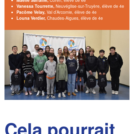
Maelie Sarraille,
Coren, élève de 6e
Vanessa Tourrette,
Neuvéglise-sur-Truyère, élève de 4e
Pacôme Velay,
Val d’Arcomie, élève de 4e
Louna Verdier,
Chaudes-Aigues, élève de 4e
Cela pourrait