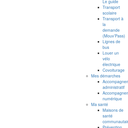
Le guide
Transport
scolaire
Transport à
la
demande
(Mouv’Pass)
Lignes de
bus
Louer un
vélo
électrique
Covoiturage
Mes démarches
Accompagne
administratif
Accompagne
numérique
Ma santé
Maisons de
santé
communautai
Prévention