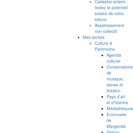
Cadastre solaire :
testez le potentiel
solaire de votre
toiture
Assainissement
non collectif
Mes sorties
Culture &
Patrimoine
Agenda
culturel
Conservatoire
de
musique,
danse et
théâtre
Pays d’art
et d’histoire
Médiathèque
Ecomusée
de
Margeride
Saison