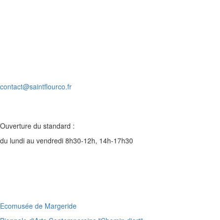
Village d’entreprises
ZA du Rozier-Coren
15100 SAINT-FLOUR
Tél. : 04 71 60 56 80
contact@saintflourco.fr
Ouverture du standard :
du lundi au vendredi 8h30-12h, 14h-17h30
Ecomusée de Margeride